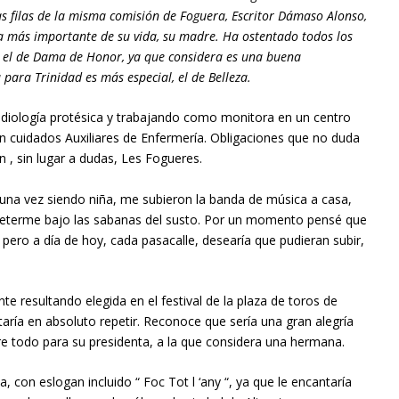
 las filas de la misma comisión de Foguera, Escritor Dámaso Alonso,
 más importante de su vida, su madre. Ha ostentado todos los
o el de Dama de Honor, ya que considera es una buena
para Trinidad es más especial, el de Belleza.
Audiología protésica y trabajando como monitora en un centro
en cuidados Auxiliares de Enfermería. Obligaciones que no duda
n , sin lugar a dudas, Les Fogueres.
una vez siendo niña, me subieron la banda de música a casa,
meterme bajo las sabanas del susto. Por un momento pensé que
 pero a día de hoy, cada pasacalle, desearía que pudieran subir,
nte resultando elegida en el festival de la plaza de toros de
taría en absoluto repetir. Reconoce que sería una gran alegría
bre todo para su presidenta, a la que considera una hermana.
 con eslogan incluido “ Foc Tot l ‘any “, ya que le encantaría