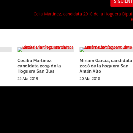
SIGUIENT
Celia Martínez, candidata 2018 de la Hoguera Diput
R
Cecilia Martínez,
Miriam García, candidata
candidata 2019 de la
2018 de la hoguera San
Hoguera San Blas
Antón Alto
25 Abr 2019
20 Abr 2018
.
Los campos obligatorios están marcados con
*