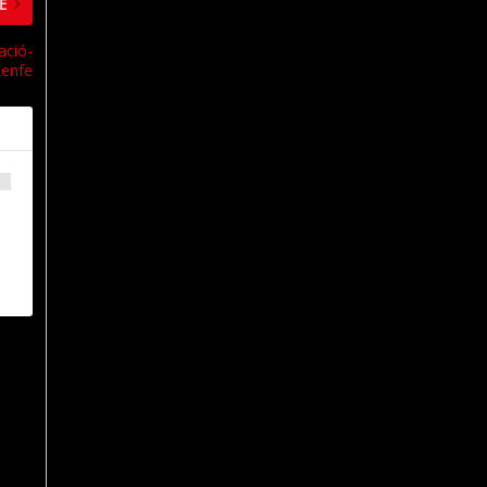
E
ació-
enfe