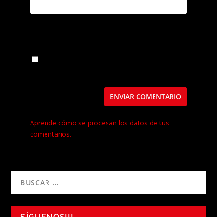
Guarda mi nombre, correo electrónico y web
en este navegador para la próxima vez que
comente.
Este sitio usa Akismet para reducir el spam.
Aprende cómo se procesan los datos de tus
comentarios.
SÍGUENOS!!!