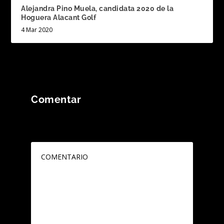
Alejandra Pino Muela, candidata 2020 de la
Hoguera Alacant Golf
4 Mar 2020
Comentar
Tu dirección de correo electrónico no será
publicada.
Los campos obligatorios están
marcados con
*