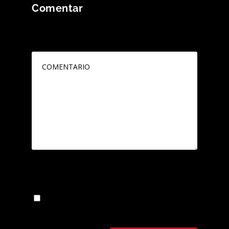
Comentar
Tu dirección de correo electrónico no será
publicada.
Los campos obligatorios están
marcados con
*
Guarda mi nombre, correo electrónico y web
en este navegador para la próxima vez que
comente.