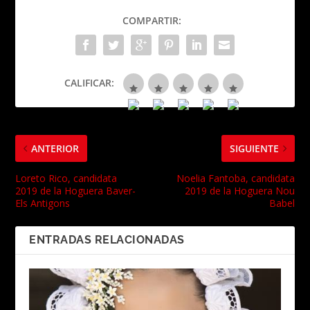
COMPARTIR:
CALIFICAR:
ANTERIOR
SIGUIENTE
Loreto Rico, candidata
Noelia Fantoba, candidata
2019 de la Hoguera Baver-
2019 de la Hoguera Nou
Els Antigons
Babel
ENTRADAS RELACIONADAS