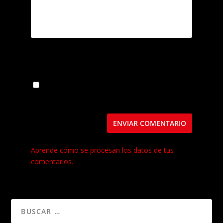
Guarda mi nombre, correo electrónico y web
en este navegador para la próxima vez que
comente.
Este sitio usa Akismet para reducir el spam.
Aprende cómo se procesan los datos de tus
comentarios.