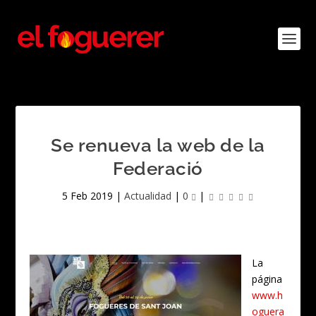
Se renueva la web de la
Federació
5 Feb 2019
|
Actualidad
|
0
|
La
página
www.h
oguera