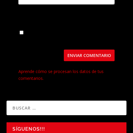
Guarda mi nombre, correo electrónico y web
en este navegador para la próxima vez que
comente.
Este sitio usa Akismet para reducir el spam.
Aprende cómo se procesan los datos de tus
comentarios.
SÍGUENOS!!!