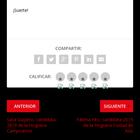
¡Suerte!
COMPARTIR:
CALIFICAR:
ANTERIOR
SIGUIENTE
Sara Guijarro, candidata
Fátima Fito, candidata 2019
2019 de la Hoguera
de la Hoguera Ciudad de
Campoamor
Asís