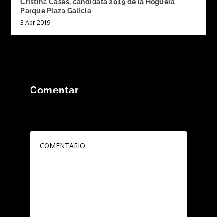
Cristina Cases, candidata 2019 de la Hoguera
Parque Plaza Galicia
3 Abr 2019
Comentar
Tu dirección de correo electrónico no será
publicada.
Los campos obligatorios están
marcados con
*