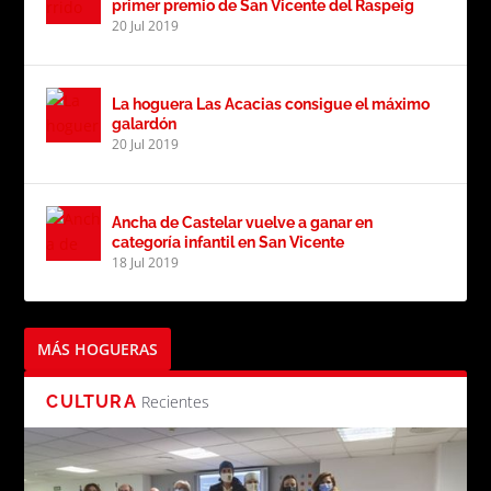
primer premio de San Vicente del Raspeig
20 Jul 2019
La hoguera Las Acacias consigue el máximo
galardón
20 Jul 2019
Ancha de Castelar vuelve a ganar en
categoría infantil en San Vicente
18 Jul 2019
MÁS HOGUERAS
CULTURA
Recientes