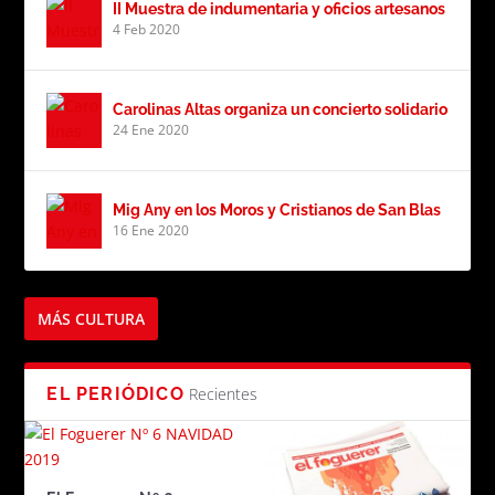
II Muestra de indumentaria y oficios artesanos
4 Feb 2020
Carolinas Altas organiza un concierto solidario
24 Ene 2020
Mig Any en los Moros y Cristianos de San Blas
16 Ene 2020
MÁS CULTURA
EL PERIÓDICO
Recientes