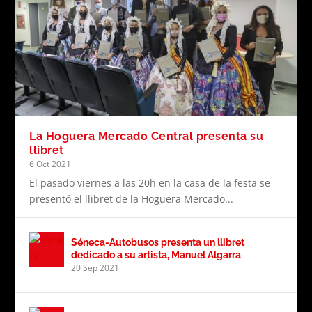
La Hoguera Mercado Central presenta su
llibret
6 Oct 2021
El pasado viernes a las 20h en la casa de la festa se
presentó el llibret de la Hoguera Mercado...
Séneca-Autobusos presenta un llibret
dedicado a su artista, Manuel Algarra
20 Sep 2021