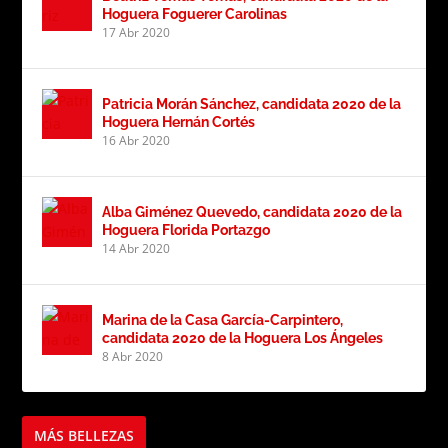
Hoguera Foguerer Carolinas
17 Abr 2020
Patricia Morán Sánchez, candidata 2020 de la
Hoguera Hernán Cortés
16 Abr 2020
Alba Giménez Quevedo, candidata 2020 de la
Hoguera Florida Portazgo
14 Abr 2020
Marina de la Casa García-Carpintero,
candidata 2020 de la Hoguera Los Ángeles
8 Abr 2020
MÁS BELLEZAS