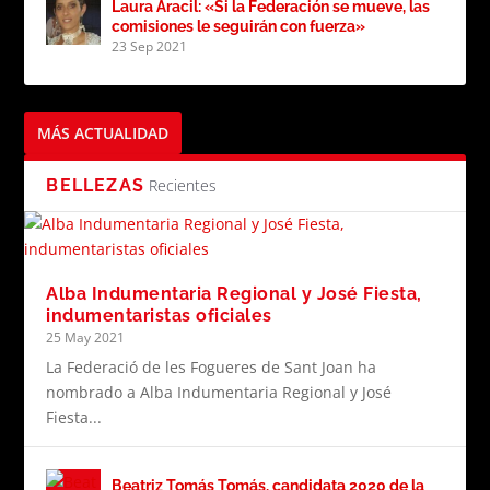
Laura Aracil: «Si la Federación se mueve, las
comisiones le seguirán con fuerza»
23 Sep 2021
MÁS ACTUALIDAD
BELLEZAS
Recientes
Alba Indumentaria Regional y José Fiesta,
indumentaristas oficiales
25 May 2021
La Federació de les Fogueres de Sant Joan ha
nombrado a Alba Indumentaria Regional y José
Fiesta...
Beatriz Tomás Tomás, candidata 2020 de la