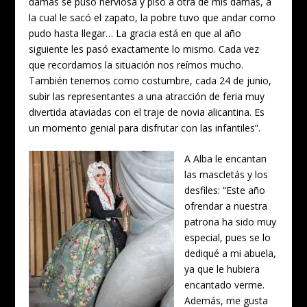
damas se puso nerviosa y pisó a otra de mis damas, a
la cual le sacó el zapato, la pobre tuvo que andar como
pudo hasta llegar… La gracia está en que al año
siguiente les pasó exactamente lo mismo. Cada vez
que recordamos la situación nos reímos mucho.
También tenemos como costumbre, cada 24 de junio,
subir las representantes a una atracción de feria muy
divertida ataviadas con el traje de novia alicantina. Es
un momento genial para disfrutar con las infantiles”.
A Alba le encantan
las mascletás y los
desfiles: “Este año
ofrendar a nuestra
patrona ha sido muy
especial, pues se lo
dediqué a mi abuela,
ya que le hubiera
encantado verme.
Además, me gusta