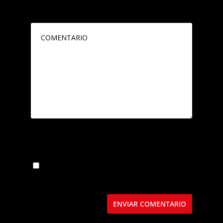
publicada.
Los campos obligatorios están
marcados con
*
Guarda mi nombre, correo electrónico y web
en este navegador para la próxima vez que
comente.
Este sitio usa Akismet para reducir el spam.