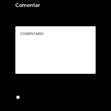
Comentar
Tu dirección de correo electrónico no será
publicada.
Los campos obligatorios están
marcados con
*
Guarda mi nombre, correo electrónico y web
en este navegador para la próxima vez que
comente.