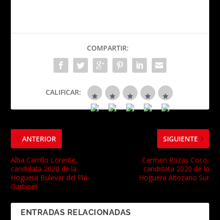
COMPARTIR:
CALIFICAR:
ANTERIOR
SIGUIENTE
Alba Carrillo Lorente,
Carmen Rozas Coco,
candidata 2020 de la
candidata 2020 de la
Hoguera Bulevar del Plá-
Hoguera Altozano Sur
Garbinet
ENTRADAS RELACIONADAS