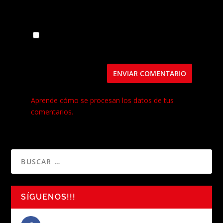
Guarda mi nombre, correo electrónico y web
en este navegador para la próxima vez que
comente.
Este sitio usa Akismet para reducir el spam.
Aprende cómo se procesan los datos de tus
comentarios.
SÍGUENOS!!!