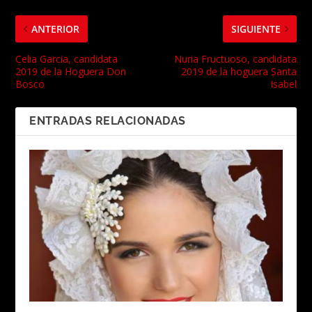
ANTERIOR
SIGUIENTE
Celia Garcia, candidata
Nuria Fructuoso, candidata
2019 de la Hoguera Don
2019 de la hoguera Santa
Bosco
Isabel
ENTRADAS RELACIONADAS