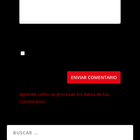
Guarda mi nombre, correo electrónico y web
en este navegador para la próxima vez que
comente.
Este sitio usa Akismet para reducir el spam.
Aprende cómo se procesan los datos de tus
comentarios.