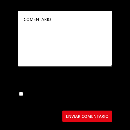
marcados con
*
Guarda mi nombre, correo electrónico y web
en este navegador para la próxima vez que
comente.
Este sitio usa Akismet para reducir el spam.