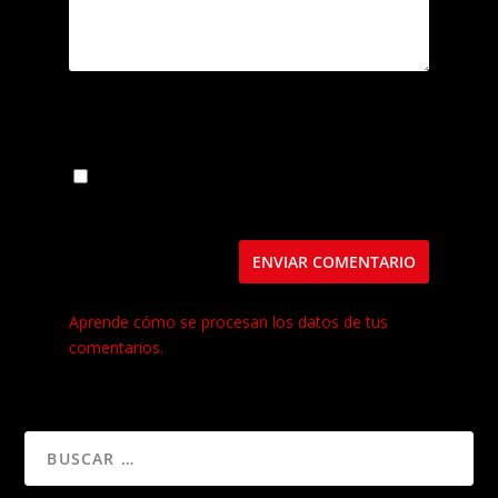
Guarda mi nombre, correo electrónico y web
en este navegador para la próxima vez que
comente.
Este sitio usa Akismet para reducir el spam.
Aprende cómo se procesan los datos de tus
comentarios.