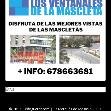
© 2017 | elfoguerer.com | C/ Marqués de Molíns 50, 1º C