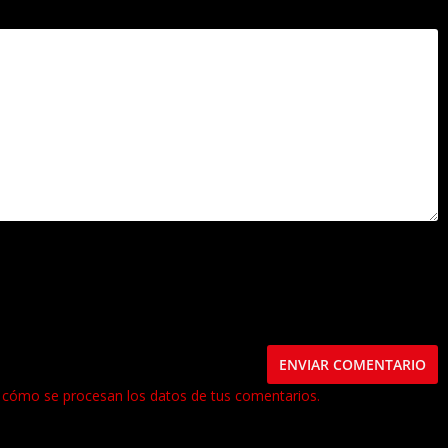
.
Los campos obligatorios están marcados con
*
este navegador para la próxima vez que comente.
cómo se procesan los datos de tus comentarios.