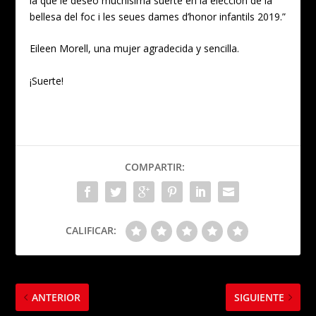
la que le deseo muchísima suerte en la elección de la
bellesa del foc i les seues dames d’honor infantils 2019.”
Eileen Morell, una mujer agradecida y sencilla.
¡Suerte!
COMPARTIR:
CALIFICAR:
ANTERIOR
SIGUIENTE