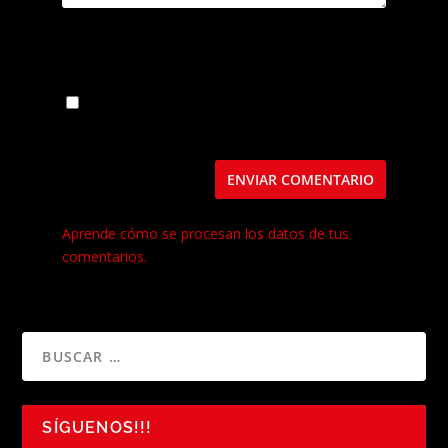
Guarda mi nombre, correo electrónico y web
en este navegador para la próxima vez que
comente.
Este sitio usa Akismet para reducir el spam.
Aprende cómo se procesan los datos de tus
comentarios.
SÍGUENOS!!!