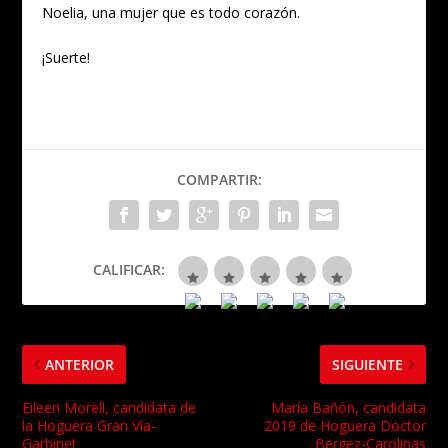
Noelia, una mujer que es todo corazón.
¡Suerte!
COMPARTIR:
CALIFICAR:
ANTERIOR
SIGUIENTE
Eileen Morell, candidata de
María Bañón, candidata
la Hoguera Gran Vía-
2019 de Hoguera Doctor
Garbinet
Bergez-Carolinas