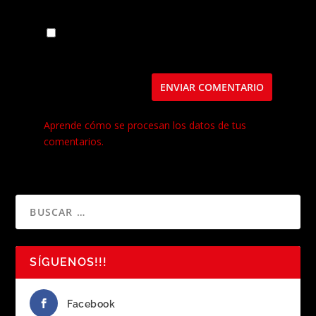
Guarda mi nombre, correo electrónico y web
en este navegador para la próxima vez que
comente.
Este sitio usa Akismet para reducir el spam.
Aprende cómo se procesan los datos de tus
comentarios.
SÍGUENOS!!!
Facebook