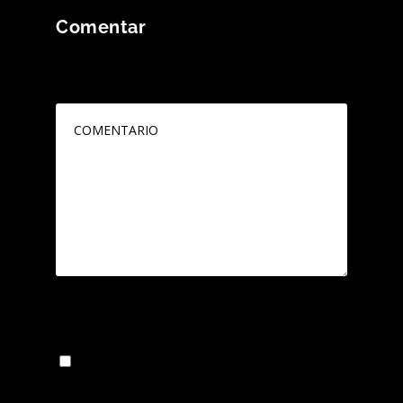
Comentar
Tu dirección de correo electrónico no será
publicada.
Los campos obligatorios están
marcados con
*
Guarda mi nombre, correo electrónico y web
en este navegador para la próxima vez que
comente.