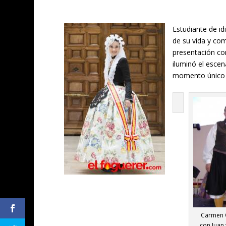
Estudiante de id
de su vida y com
presentación com
iluminó el esce
momento único y
Carmen O
con Juan 