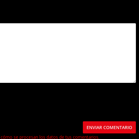
.
Los campos obligatorios están marcados con
*
este navegador para la próxima vez que comente.
cómo se procesan los datos de tus comentarios.