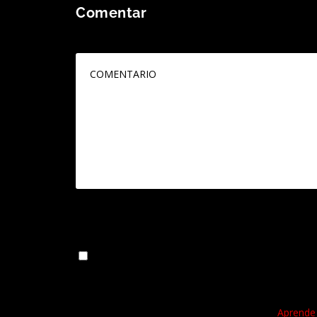
Comentar
Tu dirección de correo electrónico no será publicada
Guarda mi nombre, correo electrónico y web en 
Este sitio usa Akismet para reducir el spam.
Aprende 