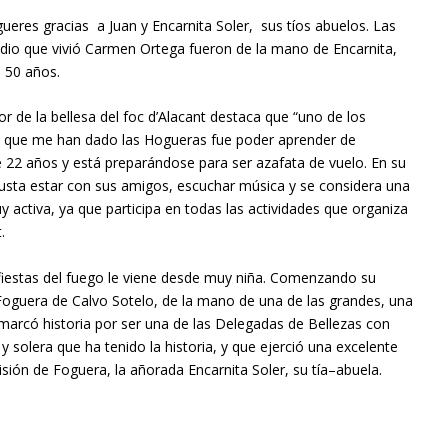
eres gracias a Juan y Encarnita Soler, sus tíos abuelos. Las
edio que vivió Carmen Ortega fueron de la mano de Encarnita,
e 50 años.
 de la bellesa del foc d’Alacant destaca que “uno de los
 que me han dado las Hogueras fue poder aprender de
e 22 años y está preparándose para ser azafata de vuelo. En su
 gusta estar con sus amigos, escuchar música y se considera una
activa, ya que participa en todas las actividades que organiza
.
 fiestas del fuego le viene desde muy niña. Comenzando su
Foguera de Calvo Sotelo, de la mano de una de las grandes, una
marcó historia por ser una de las Delegadas de Bellezas con
 solera que ha tenido la historia, y que ejerció una excelente
sión de Foguera, la añorada Encarnita Soler, su tía–abuela.