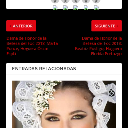
ANTERIOR
SIGUIENTE
Dama de Honor de la
Dama de Honor de la
Bellesa del Foc 2018: Marta
Bellesa del Foc 2018:
Ponce, Hoguera Óscar
Beatriz Postigo, Hoguera
Esplá
Florida Portazgo
ENTRADAS RELACIONADAS