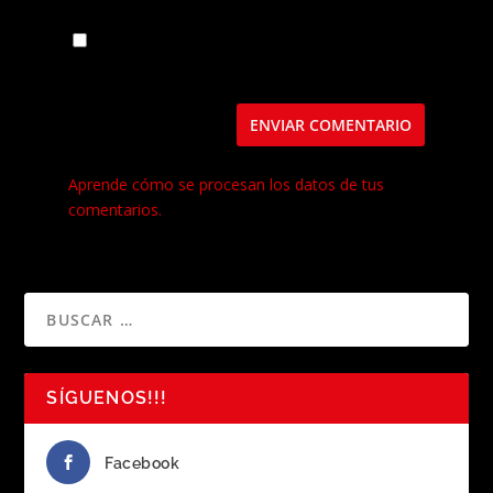
Guarda mi nombre, correo electrónico y web
en este navegador para la próxima vez que
comente.
Este sitio usa Akismet para reducir el spam.
Aprende cómo se procesan los datos de tus
comentarios.
SÍGUENOS!!!
Facebook