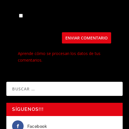
Guarda mi nombre, correo electrónico y web
en este navegador para la próxima vez que
comente.
Este sitio usa Akismet para reducir el spam.
Aprende cómo se procesan los datos de tus
comentarios.
SÍGUENOS!!!
Facebook