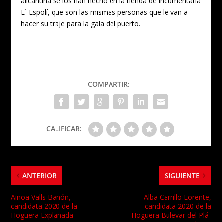
alicantina se los han hecho en la tienda de indumentaria
L´ Espolí, que son las mismas personas que le van a
hacer su traje para la gala del puerto.
COMPARTIR:
CALIFICAR:
ANTERIOR
SIGUIENTE
Ainoa Valls Bañón,
Alba Carrillo Lorente,
candidata 2020 de la
candidata 2020 de la
Hoguera Explanada
Hoguera Bulevar del Plá-