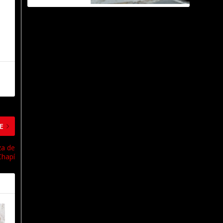
E
za de
Chapí