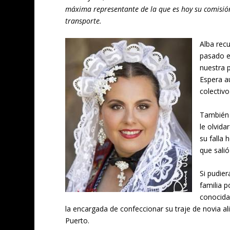
máxima representante de la que es hoy su comisión
transporte.
Alba recu
pasado e
nuestra p
Espera a
colectiv
También 
le olvida
su falla
que salió
Si pudie
familia p
conocida
la encargada de confeccionar su traje de novia ali
Puerto.