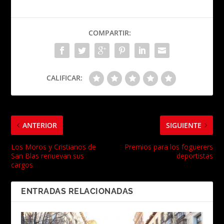
COMPARTIR:
CALIFICAR:
ANTERIOR
SIGUIENTE
Los Moros y Cristianos de
Premios para los foguerers
San Blas renuevan sus
deportistas
cargos
ENTRADAS RELACIONADAS