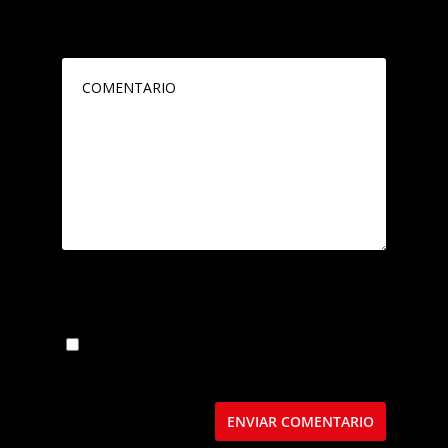
Tu dirección de correo electrónico no será
publicada.
Los campos obligatorios están
marcados con
*
Guarda mi nombre, correo electrónico y web
en este navegador para la próxima vez que
comente.