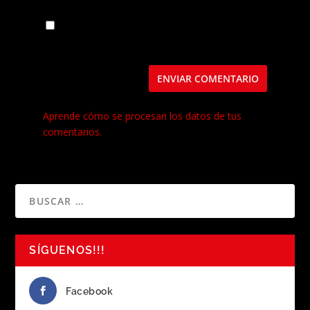
Guarda mi nombre, correo electrónico y web
en este navegador para la próxima vez que
comente.
Este sitio usa Akismet para reducir el spam.
Aprende cómo se procesan los datos de tus
comentarios.
SÍGUENOS!!!
Facebook