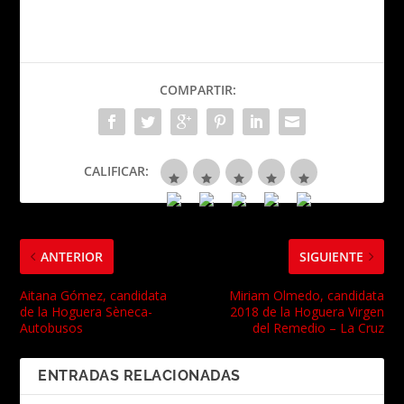
COMPARTIR:
CALIFICAR:
ANTERIOR
SIGUIENTE
Aitana Gómez, candidata
Miriam Olmedo, candidata
de la Hoguera Sèneca-
2018 de la Hoguera Virgen
Autobusos
del Remedio – La Cruz
ENTRADAS RELACIONADAS