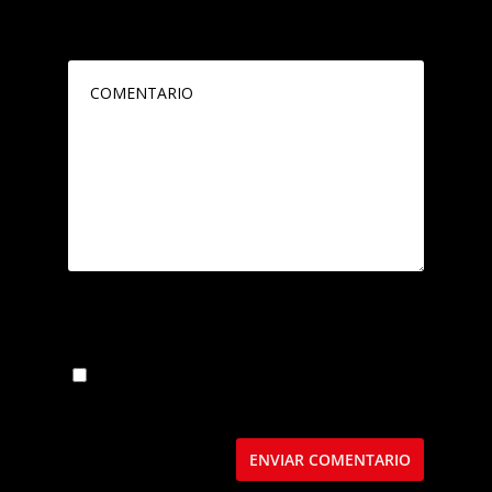
publicada.
Los campos obligatorios están
marcados con
*
Guarda mi nombre, correo electrónico y web
en este navegador para la próxima vez que
comente.