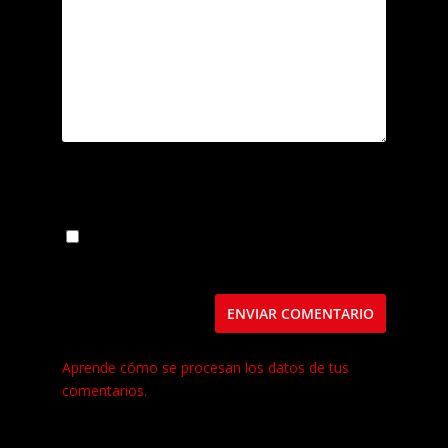
Guarda mi nombre, correo electrónico y web
en este navegador para la próxima vez que
comente.
Este sitio usa Akismet para reducir el spam.
Aprende cómo se procesan los datos de tus
comentarios.