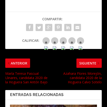
COMPARTIR:
CALIFICAR:
ANTERIOR
SIGUIENTE
María Teresa Pascual
Azahara Flores Morejón,
Llinares, candidata 2020 de
candidata 2020 de la
la Hoguera San Antón Bajo
Hoguera Calvo Sotelo
ENTRADAS RELACIONADAS