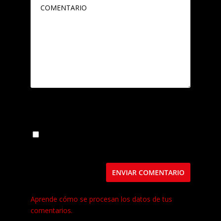
Guarda mi nombre, correo electrónico y web
en este navegador para la próxima vez que
comente.
Este sitio usa Akismet para reducir el spam.
Aprende cómo se procesan los datos de tus
comentarios.