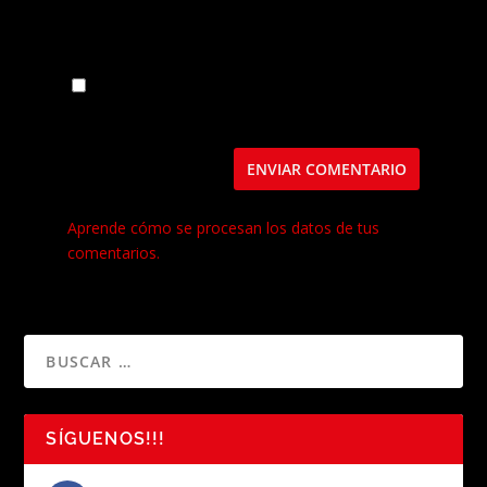
Guarda mi nombre, correo electrónico y web
en este navegador para la próxima vez que
comente.
Este sitio usa Akismet para reducir el spam.
Aprende cómo se procesan los datos de tus
comentarios.
SÍGUENOS!!!