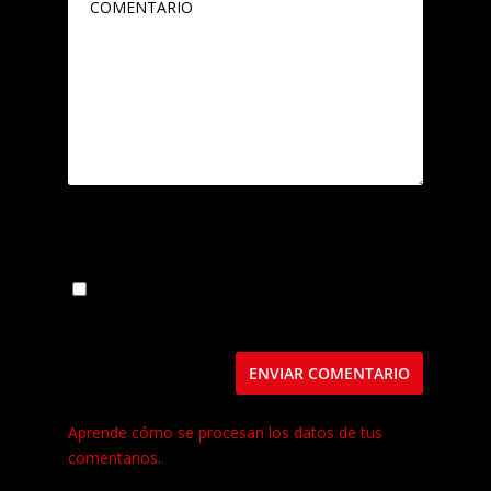
Guarda mi nombre, correo electrónico y web
en este navegador para la próxima vez que
comente.
Este sitio usa Akismet para reducir el spam.
Aprende cómo se procesan los datos de tus
comentarios.