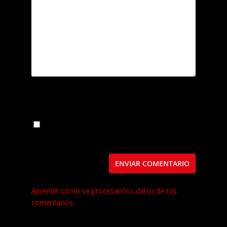
Guarda mi nombre, correo electrónico y web
en este navegador para la próxima vez que
comente.
Este sitio usa Akismet para reducir el spam.
Aprende cómo se procesan los datos de tus
comentarios.