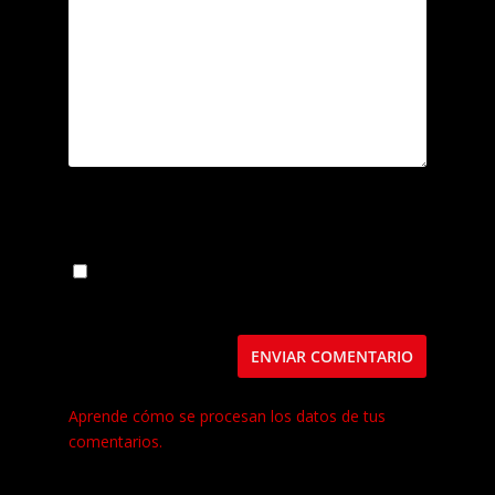
Guarda mi nombre, correo electrónico y web
en este navegador para la próxima vez que
comente.
Este sitio usa Akismet para reducir el spam.
Aprende cómo se procesan los datos de tus
comentarios.