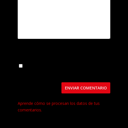
Guarda mi nombre, correo electrónico y web
en este navegador para la próxima vez que
comente.
Este sitio usa Akismet para reducir el spam.
Aprende cómo se procesan los datos de tus
comentarios.