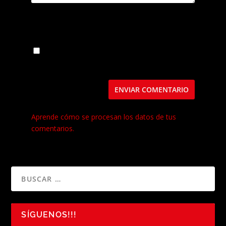
Guarda mi nombre, correo electrónico y web
en este navegador para la próxima vez que
comente.
Este sitio usa Akismet para reducir el spam.
Aprende cómo se procesan los datos de tus
comentarios.
SÍGUENOS!!!