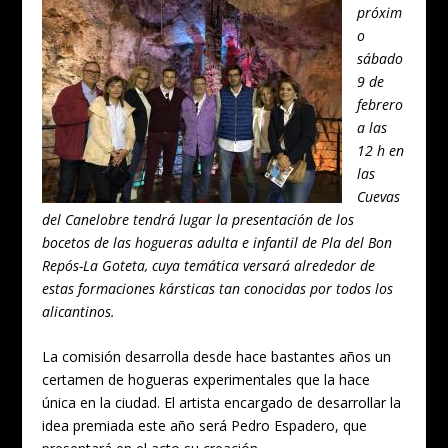
próxim
o
sábado
9 de
febrero
a las
12 h en
las
Cuevas
del Canelobre tendrá lugar la presentación de los
bocetos de las hogueras adulta e infantil de Pla del Bon
Repós-La Goteta, cuya temática versará alrededor de
estas formaciones kársticas tan conocidas por todos los
alicantinos.
La comisión desarrolla desde hace bastantes años un
certamen de hogueras experimentales que la hace
única en la ciudad. El artista encargado de desarrollar la
idea premiada este año será Pedro Espadero, que