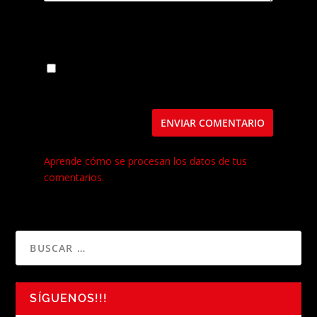
Guarda mi nombre, correo electrónico y web
en este navegador para la próxima vez que
comente.
Este sitio usa Akismet para reducir el spam.
Aprende cómo se procesan los datos de tus
comentarios.
SÍGUENOS!!!