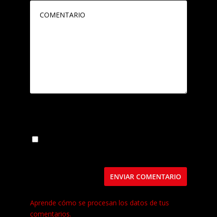
Guarda mi nombre, correo electrónico y web
en este navegador para la próxima vez que
comente.
Este sitio usa Akismet para reducir el spam.
Aprende cómo se procesan los datos de tus
comentarios.