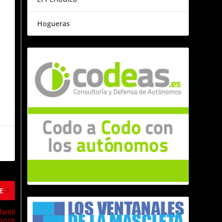
Hogueras
E
antil
2018