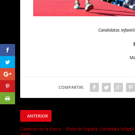
Candidatas Infanti
Ma
COMPARTIR:
ANTERIOR
Calderón de la Barca – Plaza de España. Candidata Infantil
2018