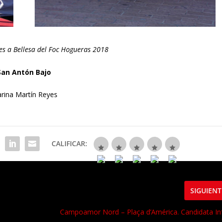
les a Bellesa del Foc Hogueras 2018
San Antón Bajo
rina Martín Reyes
CALIFICAR:
SIGUIENT
Campoamor Nord – Plaça d’América. Candidata Inf