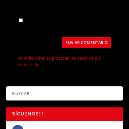
Guarda mi nombre, correo electrónico y web
en este navegador para la próxima vez que
comente.
Este sitio usa Akismet para reducir el spam.
Aprende cómo se procesan los datos de tus
comentarios.
SÍGUENOS!!!