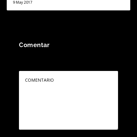
9 May 2017
Comentar
Tu dirección de correo electrónico no será
publicada.
Los campos obligatorios están
marcados con
*