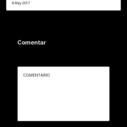
8 May 2017
Comentar
Tu dirección de correo electrónico no será
publicada.
Los campos obligatorios están
marcados con
*