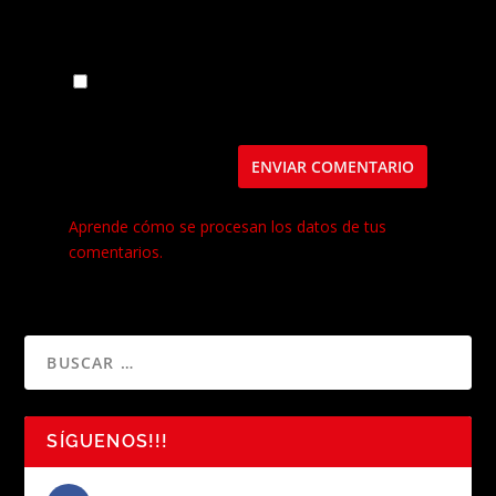
Guarda mi nombre, correo electrónico y web
en este navegador para la próxima vez que
comente.
Este sitio usa Akismet para reducir el spam.
Aprende cómo se procesan los datos de tus
comentarios.
SÍGUENOS!!!