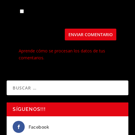
Guarda mi nombre, correo electrónico y web
en este navegador para la próxima vez que
comente.
Este sitio usa Akismet para reducir el spam.
Aprende cómo se procesan los datos de tus
comentarios.
SÍGUENOS!!!
Facebook