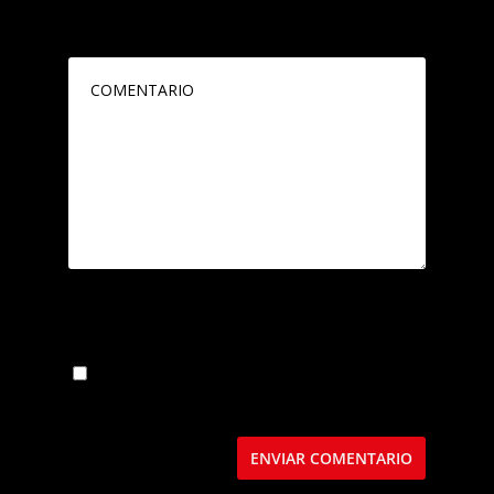
publicada.
Los campos obligatorios están
marcados con
*
Guarda mi nombre, correo electrónico y web
en este navegador para la próxima vez que
comente.
Este sitio usa Akismet para reducir el spam.