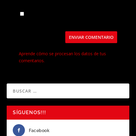
Guarda mi nombre, correo electrónico y web
en este navegador para la próxima vez que
comente.
Este sitio usa Akismet para reducir el spam.
Aprende cómo se procesan los datos de tus
comentarios.
SÍGUENOS!!!
Facebook