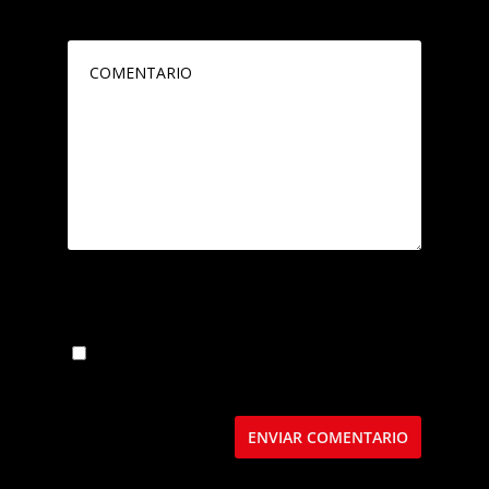
marcados con
*
Guarda mi nombre, correo electrónico y web
en este navegador para la próxima vez que
comente.
Este sitio usa Akismet para reducir el spam.