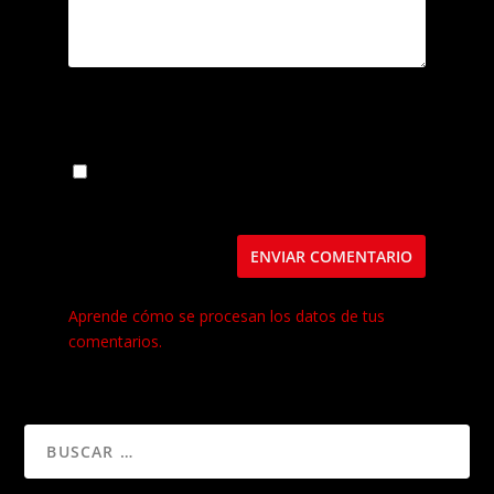
Guarda mi nombre, correo electrónico y web
en este navegador para la próxima vez que
comente.
Este sitio usa Akismet para reducir el spam.
Aprende cómo se procesan los datos de tus
comentarios.