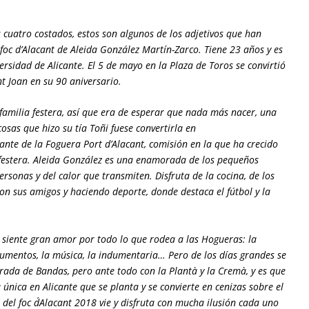
os cuatro costados, estos son algunos de los adjetivos que han
 foc d’Alacant de Aleida González Martín-Zarco. Tiene 23 años y es
rsidad de Alicante. El 5 de mayo en la Plaza de Toros se convirtió
t Joan en su 90 aniversario.
familia festera, así que era de esperar que nada más nacer, una
osas que hizo su tía Toñi fuese convertirla en
rante de la Foguera Port d’Alacant, comisión en la que ha crecido
festera. Aleida González es una enamorada de los pequeños
personas y del calor que transmiten. Disfruta de la cocina, de los
 con sus amigos y haciendo deporte, donde destaca el fútbol y la
siente gran amor por todo lo que rodea a las Hogueras: la
umentos, la música, la indumentaria… Pero de los días grandes se
rada de Bandas, pero ante todo con la Plantà y la Cremà, y es que
 única en Alicante que se planta y se convierte en cenizas sobre el
 del foc d´Alacant 2018 vie y disfruta con mucha ilusión cada uno