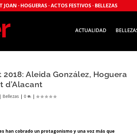
 JOAN · HOGUERAS · ACTOS FESTIVOS · BELLEZAS
ACTUALIDAD
BELLEZA
t 2018: Aleida González, Hoguera
t d’Alacant
|
Bellezas
|
0
|
eres han cobrado un protagonismo y una voz más que