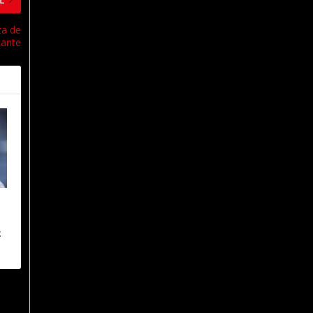
ta de
cante
t