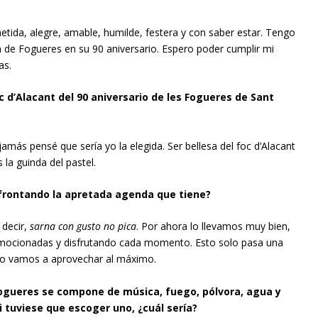
ida, alegre, amable, humilde, festera y con saber estar. Tengo
a de Fogueres en su 90 aniversario. Espero poder cumplir mi
as.
oc d’Alacant del 90 aniversario de les Fogueres de Sant
jamás pensé que sería yo la elegida. Ser bellesa del foc d’Alacant
 la guinda del pastel.
rontando la apretada agenda que tiene?
decir,
sarna con gusto no pica
. Por ahora lo llevamos muy bien,
ocionadas y disfrutando cada momento. Esto solo pasa una
y lo vamos a aprovechar al máximo.
Fogueres se compone de música, fuego, pólvora, agua y
tuviese que escoger uno, ¿cuál sería?