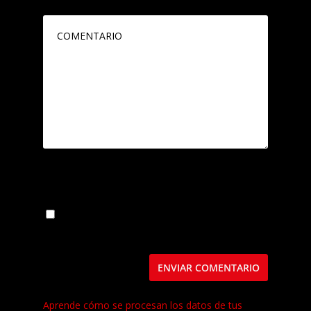
Guarda mi nombre, correo electrónico y web
en este navegador para la próxima vez que
comente.
Este sitio usa Akismet para reducir el spam.
Aprende cómo se procesan los datos de tus