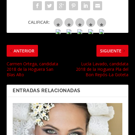
CALIFICAR:
ANTERIOR
SIGUIENTE
Carmen Ortega, candidata
Lucía Lavado, candidata
2018 de la Hoguera San
2018 de la Hoguera Pla del
Blas Alto
Bon Repós-La Goteta
ENTRADAS RELACIONADAS