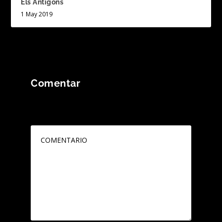
Els Antigons
1 May 2019
Comentar
Tu dirección de correo electrónico no será
publicada.
Los campos obligatorios están
marcados con
*