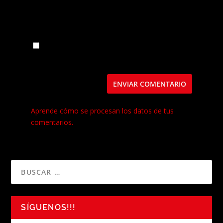
Guarda mi nombre, correo electrónico y web
en este navegador para la próxima vez que
comente.
Este sitio usa Akismet para reducir el spam.
Aprende cómo se procesan los datos de tus
comentarios.
SÍGUENOS!!!