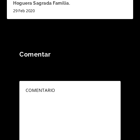
Hoguera Sagrada Familia.
29 Feb 2020
Comentar
Tu dirección de correo electrónico no será
publicada.
Los campos obligatorios están
marcados con
*