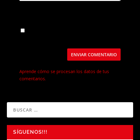
Guarda mi nombre, correo electrónico y web
en este navegador para la próxima vez que
comente.
Este sitio usa Akismet para reducir el spam.
Aprende cómo se procesan los datos de tus
comentarios.
SÍGUENOS!!!