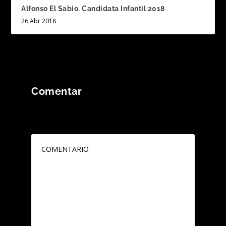
Alfonso El Sabio. Candidata Infantil 2018
26 Abr 2018
Comentar
Tu dirección de correo electrónico no será
publicada.
Los campos obligatorios están
marcados con
*