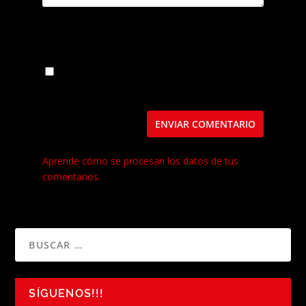
Guarda mi nombre, correo electrónico y web
en este navegador para la próxima vez que
comente.
Este sitio usa Akismet para reducir el spam.
Aprende cómo se procesan los datos de tus
comentarios.
SÍGUENOS!!!