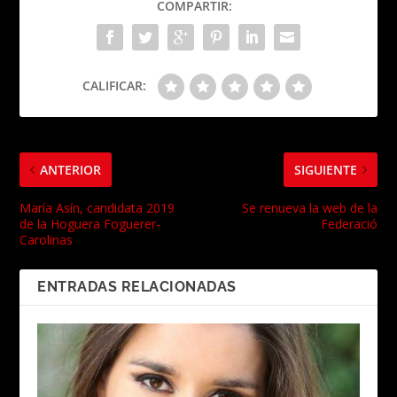
COMPARTIR:
CALIFICAR:
ANTERIOR
SIGUIENTE
María Asín, candidata 2019
Se renueva la web de la
de la Hoguera Foguerer-
Federació
Carolinas
ENTRADAS RELACIONADAS