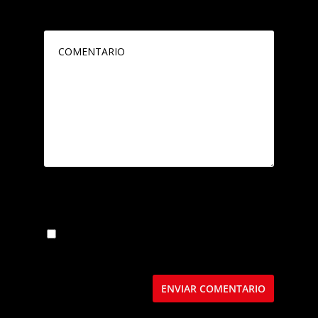
publicada.
Los campos obligatorios están
marcados con
*
Guarda mi nombre, correo electrónico y web
en este navegador para la próxima vez que
comente.
Este sitio usa Akismet para reducir el spam.