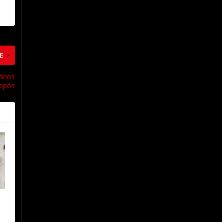
E
arios
Repós