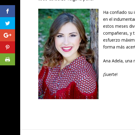
Ha confiado su i
en el indumenta
estos meses dive
compañeras, y t
esfuerzo máximo 
forma más acert
Ana Adela, una 
¡Suerte!