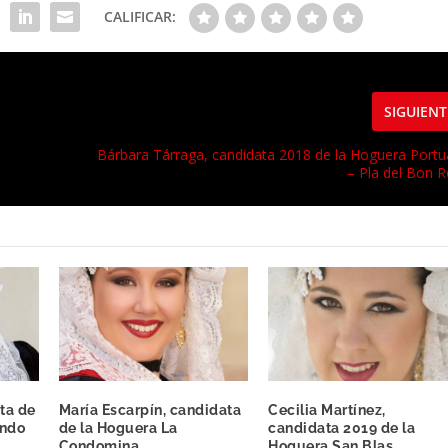
CALIFICAR:
SIGUIENT
Bárbara Tárraga, candidata 2018 de la Hoguera Portu
– Pla del Bon 
ta de
María Escarpín, candidata
Cecilia Martínez,
ando
de la Hoguera La
candidata 2019 de la
Condomina
Hoguera San Blas