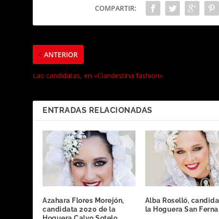
COMPARTIR:
ANTERIOR
Las candidatas, en «Clandestina fashion»
ENTRADAS RELACIONADAS
Azahara Flores Morejón,
Alba Roselló, candida
candidata 2020 de la
la Hoguera San Fern
Hoguera Calvo Sotelo