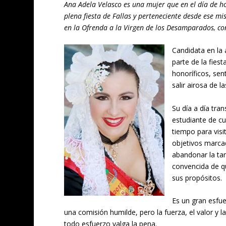
Ana Adela Velasco es una mujer que en el día de h
plena fiesta de Fallas y perteneciente desde ese m
en la Ofrenda a la Virgen de los Desamparados, con
Candidata en la
parte de la fies
honoríficos, se
salir airosa de 
Su día a día tra
estudiante de c
tiempo para visi
objetivos marca
abandonar la tan
convencida de qu
sus propósitos.
Es un gran esfu
una comisión humilde, pero la fuerza, el valor y
todo esfuerzo valga la pena.