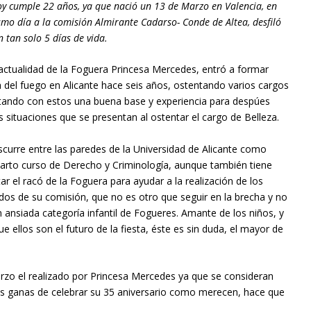
oy cumple 22 años, ya que nació un 13 de Marzo en Valencia, en
ismo día a la comisión Almirante Cadarso- Conde de Altea, desfiló
 tan solo 5 días de vida.
 actualidad de la Foguera Princesa Mercedes, entró a formar
ta del fuego en Alicante hace seis años, ostentando varios cargos
ntando con estos una buena base y experiencia para despúes
las situaciones que se presentan al ostentar el cargo de Belleza.
nscurre entre las paredes de la Universidad de Alicante como
uarto curso de Derecho y Criminología, aunque también tiene
tar el racó de la Foguera para ayudar a la realización de los
dos de su comisión, que no es otro que seguir en la brecha y no
 ansiada categoría infantil de Fogueres. Amante de los niños, y
e ellos son el futuro de la fiesta, éste es sin duda, el mayor de
erzo el realizado por Princesa Mercedes ya que se consideran
 las ganas de celebrar su 35 aniversario como merecen, hace que