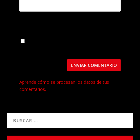
Guarda mi nombre, correo electrónico y web
en este navegador para la próxima vez que
comente.
Este sitio usa Akismet para reducir el spam.
Aprende cómo se procesan los datos de tus
comentarios.