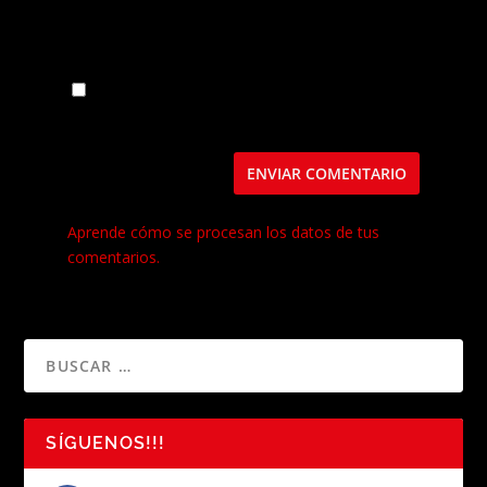
Guarda mi nombre, correo electrónico y web
en este navegador para la próxima vez que
comente.
Este sitio usa Akismet para reducir el spam.
Aprende cómo se procesan los datos de tus
comentarios.
SÍGUENOS!!!