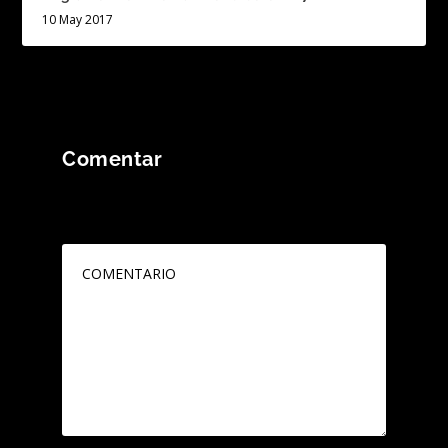
10 May 2017
Comentar
Tu dirección de correo electrónico no será
publicada.
Los campos obligatorios están
marcados con
*